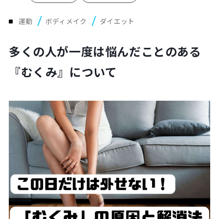
Plan
プラン・料金表
運動
ボディメイク
ダイエット
多くの人が一度は悩んだことのある
Case
お客様事例
『むくみ』について
Blog/News
ブログ・お知らせ
FAQ
よくあるご質問
Store
店舗
Contact
体験レッスン申し込み
Company
運営会社情報