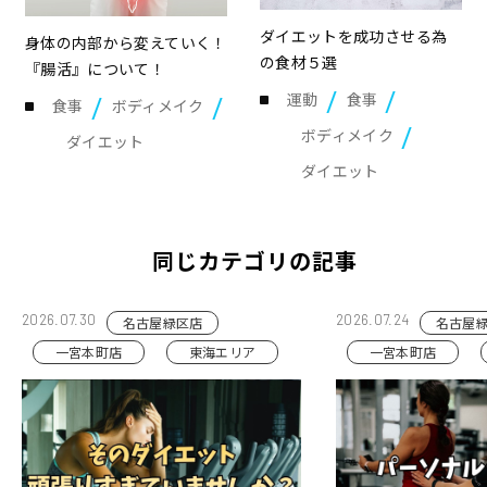
ダイエットを成功させる為
身体の内部から変えていく！
の食材５選
『腸活』について！
運動
食事
食事
ボディメイク
ボディメイク
ダイエット
ダイエット
同じカテゴリの記事
2026.07.30
2026.07.24
名古屋緑区店
名古屋
一宮本町店
東海エリア
一宮本町店