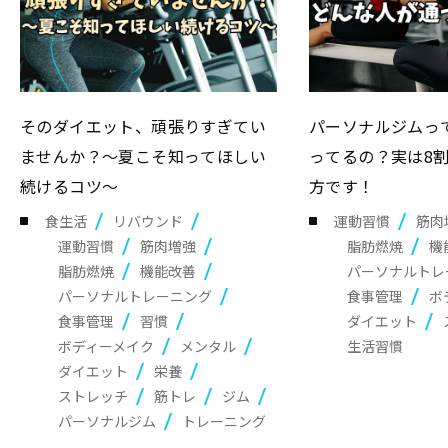
そのダイエット、頑張りすぎてい
パーソナルジムっ
ませんか？～夏こそ知ってほしい
ってるの？実は8
続けるコツ～
方です！
食生活
リバウンド
運動習慣
筋肉
運動習慣
筋肉増強
脂肪燃焼
機
脂肪燃焼
機能改善
パーソナルトレ
パーソナルトレーニング
食事管理
ボ
食事管理
習慣
ダイエット
ボディーメイク
メンタル
生活習慣
ダイエット
栄養
ストレッチ
筋トレ
ジム
パーソナルジム
トレーニング