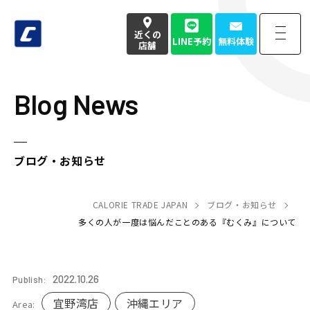
近くの
LINE予約
無料体験
店舗
Blog News
近くの
LINE予約
無料体験
店舗
お電話でのお問い合わせはこちら
ブログ・お知らせ
050-3177-4904
(本社番号)
受付時間
CALORIE TRADE JAPAN
9:00〜18:00定休日 土日祝
ブログ・お知らせ
多くの人が一度は悩んだことのある『むくみ』について
Home
トップページ
2022.10.26
Publish:
Strength
強み・特徴
宜野湾店
沖縄エリア
Area: