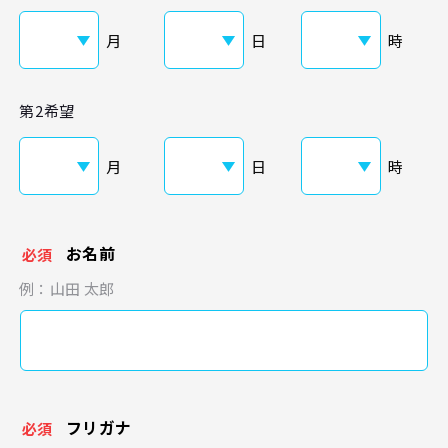
月
日
時
第2希望
月
日
時
お名前
必須
例：山田 太郎
フリガナ
必須