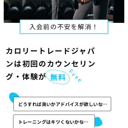
Plan
プラン・料金表
入会前の不安を解消！
Case
お客様事例
カロリートレードジャパ
Blog/News
ブログ・お知らせ
ンは
初回のカウンセリン
FAQ
よくあるご質問
グ・体験が
Store
店舗
どうすれば良いかアドバイスが欲しいな…
Contact
体験レッスン申し込み
トレーニングはキツくないかな…
Company
運営会社情報