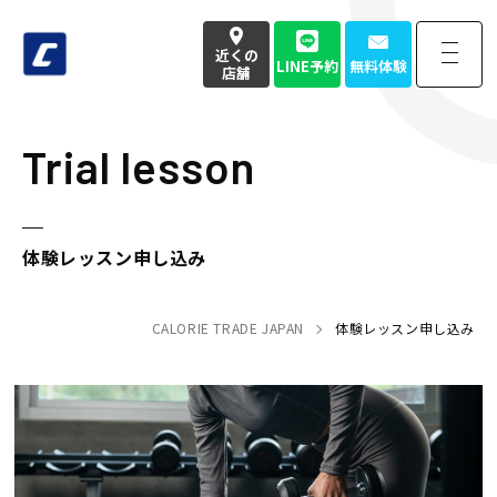
近くの
LINE予約
無料体験
店舗
Trial lesson
近くの
LINE予約
無料体験
店舗
お電話でのお問い合わせはこちら
体験レッスン申し込み
050-3177-4904
(本社番号)
受付時間
CALORIE TRADE JAPAN
9:00〜18:00定休日 土日祝
体験レッスン申し込み
Home
トップページ
Strength
強み・特徴