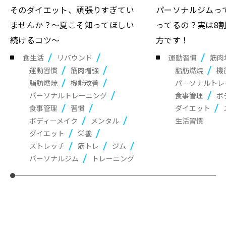
そのダイエット、頑張りすぎてい
パーソナルジムっ
ませんか？～夏こそ知ってほしい
ってるの？実は8
続けるコツ～
方です！
食生活
リバウンド
運動習慣
筋肉
運動習慣
筋肉増強
脂肪燃焼
機
脂肪燃焼
機能改善
パーソナルトレ
パーソナルトレーニング
食事管理
ボ
食事管理
習慣
ダイエット
ボディーメイク
メンタル
生活習慣
ダイエット
栄養
ストレッチ
筋トレ
ジム
パーソナルジム
トレーニング