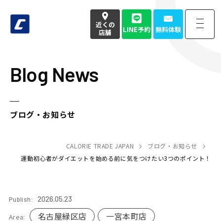
近くの
LINE予約
無料体験
店舗
Blog News
近くの
LINE予約
無料体験
店舗
お電話でのお問い合わせはこちら
ブログ・お知らせ
050-3177-4904
(本社番号)
受付時間
CALORIE TRADE JAPAN
9:00〜18:00定休日 土日祝
ブログ・お知らせ
運動初心者がダイエットを始める前に気をつけたい3つのポイント！
Home
トップページ
2026.05.23
Publish:
Strength
強み・特徴
名古屋緑区店
一宮本町店
Area: