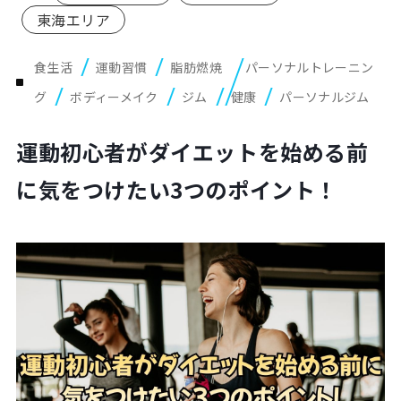
東海エリア
Plan
プラン・料金表
食生活
運動習慣
脂肪燃焼
パーソナルトレーニン
Case
お客様事例
グ
ボディーメイク
ジム
健康
パーソナルジム
運動初心者がダイエットを始める前
Blog/News
ブログ・お知らせ
に気をつけたい3つのポイント！
FAQ
よくあるご質問
Store
店舗
Contact
体験レッスン申し込み
Company
運営会社情報