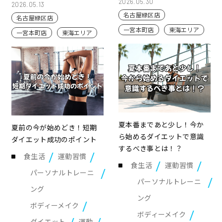
2026.05.30
2026.05.13
名古屋緑区店
名古屋緑区店
一宮本町店
東海エリア
一宮本町店
東海エリア
夏本番まであと少し！今か
夏前の今が始めどき！短期
ら始めるダイエットで意識
ダイエット成功のポイント
するべき事とは！？
食生活
運動習慣
食生活
運動習慣
パーソナルトレーニ
パーソナルトレーニ
ング
ング
ボディーメイク
ボディーメイク
ダイエット
運動