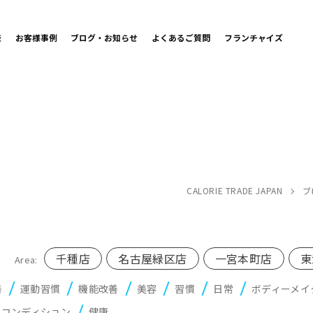
表
お客様事例
ブログ・お知らせ
よくあるご質問
フランチャイズ
CALORIE TRADE JAPAN
ブ
千種店
名古屋緑区店
一宮本町店
東
Area:
善
運動習慣
機能改善
美容
習慣
日常
ボディーメイ
アコンディション
健康