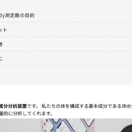
ody測定器の目的
ット
者
に
成分分析装置
です。 私たちの体を構成する基本成分である体
量的に分析してくれます。