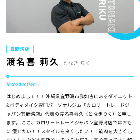
RIKU
TONAKI
Plan
プラン・料金表
Case
お客様事例
宜野湾店
Blog/News
ブログ・お知らせ
渡名喜 莉久
となき りく
FAQ
よくあるご質問
Introduction
Store
店舗
はじめまして！！ 沖縄県宜野湾市我如古にあるダイエット
&ボディメイク専門パーソナルジム『カロリートレードジ
ャパン宜野湾店』代表の渡名喜莉久（となきりく）と申し
Contact
体験レッスン申し込み
ます。 ここ、カロリートレードジャパン宜野湾店ではおも
に 痩せたい！！スタイルを良くしたい！！筋肉を大きくし
Company
運営会社情報
たい！！ などの要望やいろいろな悩みに寄り添って共に解