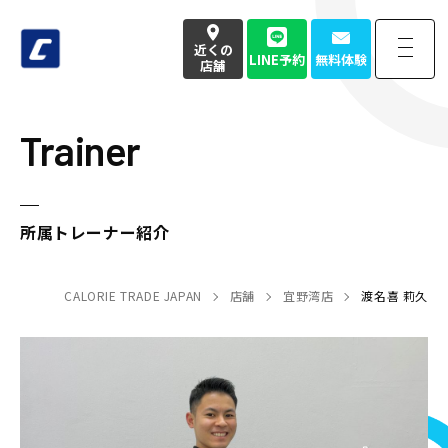
近くの
LINE予約
無料体験
店舗
Trainer
近くの
LINE予約
無料体験
店舗
お電話でのお問い合わせはこちら
所属トレーナー紹介
050-3177-4904
(本社番号)
CALORIE TRADE JAPAN
受付時間
9:00〜18:00定休日 土日祝
店舗
宜野湾店
渡名喜 莉久
Home
トップページ
Strength
強み・特徴