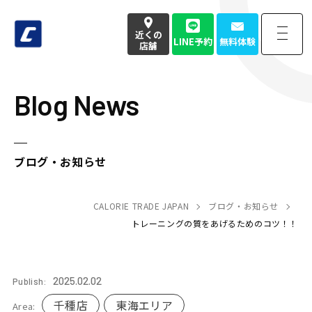
近くの
LINE予約
無料体験
店舗
Blog News
近くの
LINE予約
無料体験
店舗
お電話でのお問い合わせはこちら
ブログ・お知らせ
050-3177-4904
(本社番号)
受付時間
CALORIE TRADE JAPAN
9:00〜18:00定休日 土日祝
ブログ・お知らせ
トレーニングの質をあげるためのコツ！！
Home
トップページ
2025.02.02
Publish:
Strength
強み・特徴
千種店
東海エリア
Area: