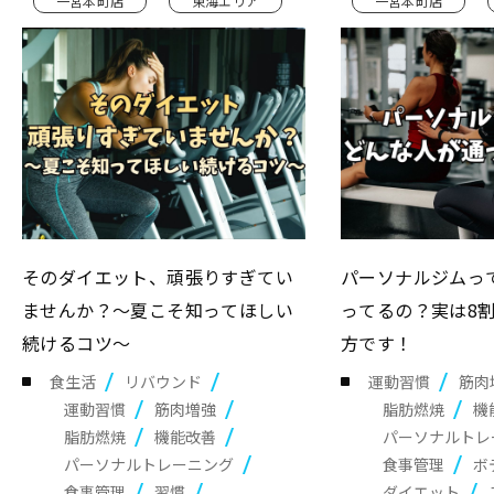
一宮本町店
東海エリア
一宮本町店
そのダイエット、頑張りすぎてい
パーソナルジムっ
ませんか？～夏こそ知ってほしい
ってるの？実は8
続けるコツ～
方です！
食生活
リバウンド
運動習慣
筋肉
運動習慣
筋肉増強
脂肪燃焼
機
脂肪燃焼
機能改善
パーソナルトレ
パーソナルトレーニング
食事管理
ボ
食事管理
習慣
ダイエット