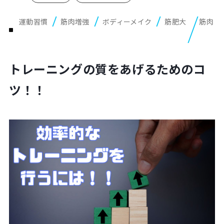
Plan
プラン・料金表
運動習慣
筋肉増強
ボディーメイク
筋肥大
筋肉
Case
お客様事例
トレーニングの質をあげるためのコ
Blog/News
ブログ・お知らせ
ツ！！
FAQ
よくあるご質問
Store
店舗
Contact
体験レッスン申し込み
Company
運営会社情報