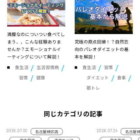
満腹なのについつい食べてし
まう、、こんな経験ありま
究極の原点回帰！？自然志
せんか？エモーショナルイ
向のパレオダイエットの基
ーティングについて解説！
本を解説！
食生活
生活習慣病
食生活
習慣
習慣
健康
ダイエット
食事
筋トレ
同じカテゴリの記事
2026.07.30
2026.07.24
名古屋緑区店
名古屋