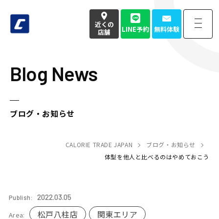
近くの
LINE予約
無料体験
店舗
Blog News
近くの
LINE予約
無料体験
店舗
お電話でのお問い合わせはこちら
ブログ・お知らせ
050-3177-4904
(本社番号)
受付時間
CALORIE TRADE JAPAN
9:00〜18:00定休日 土日祝
ブログ・お知らせ
体型を他人と比べるのはやめておこう
Home
トップページ
2022.03.05
Publish:
Strength
強み・特徴
松戸八柱店
関東エリア
Area: