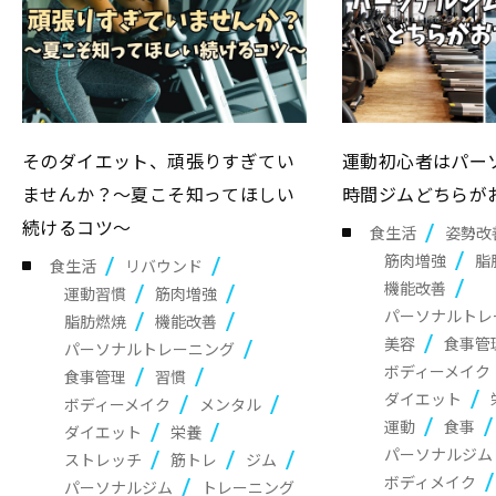
そのダイエット、頑張りすぎてい
運動初心者はパー
ませんか？～夏こそ知ってほしい
時間ジムどちらが
続けるコツ～
食生活
姿勢改
筋肉増強
脂
食生活
リバウンド
機能改善
運動習慣
筋肉増強
パーソナルトレ
脂肪燃焼
機能改善
美容
食事管
パーソナルトレーニング
ボディーメイク
食事管理
習慣
ダイエット
ボディーメイク
メンタル
運動
食事
ダイエット
栄養
パーソナルジム
ストレッチ
筋トレ
ジム
ボディメイク
パーソナルジム
トレーニング