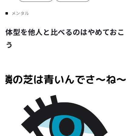
Plan
プラン・料金表
メンタル
体型を他人と比べるのはやめておこ
Case
お客様事例
う
Blog/News
ブログ・お知らせ
FAQ
よくあるご質問
Store
店舗
Contact
体験レッスン申し込み
Company
運営会社情報