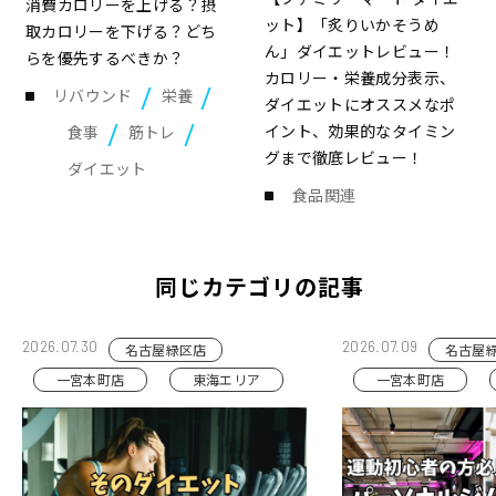
消費カロリーを上げる？摂
ット】「炙りいかそうめ
取カロリーを下げる？どち
ん」ダイエットレビュー！
らを優先するべきか？
カロリー・栄養成分表示、
リバウンド
栄養
ダイエットにオススメなポ
イント、効果的なタイミン
食事
筋トレ
グまで徹底レビュー！
ダイエット
食品関連
同じカテゴリの記事
2026.07.30
2026.07.09
名古屋緑区店
名古屋
一宮本町店
東海エリア
一宮本町店