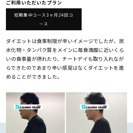
ご利用いただいたプラン
Plan
プラン・料金表
短期集中コース3ヶ月24回コ
ース
Case
お客様事例
ダイエットは食事制限が辛いイメージでしたが、炭
水化物・タンパク質をメインに毎食満腹に近いくら
Blog/News
ブログ・お知らせ
いの食事量が摂れたり、チートデイも取り入れなが
らできたのであまり辛い感覚はなくダイエットを進
FAQ
よくあるご質問
めることができました。
Store
店舗
Contact
体験レッスン申し込み
Company
運営会社情報