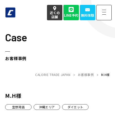
近くの
LINE予約
無料体験
店舗
Case
近くの
LINE予約
無料体験
店舗
お電話でのお問い合わせはこちら
お客様事例
050-3177-4904
(本社番号)
CALORIE TRADE JAPAN
お客様事例
M.H様
受付時間
9:00〜18:00定休日 土日祝
Home
トップページ
M.H様
宜野湾店
沖縄エリア
ダイエット
Strength
強み・特徴