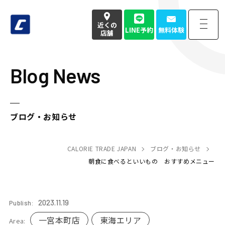
近くの
LINE予約
無料体験
店舗
Blog News
近くの
LINE予約
無料体験
店舗
お電話でのお問い合わせはこちら
ブログ・お知らせ
050-3177-4904
(本社番号)
受付時間
CALORIE TRADE JAPAN
9:00〜18:00定休日 土日祝
ブログ・お知らせ
朝食に食べるといいもの おすすめメニュー
Home
トップページ
2023.11.19
Publish:
Strength
強み・特徴
一宮本町店
東海エリア
Area: