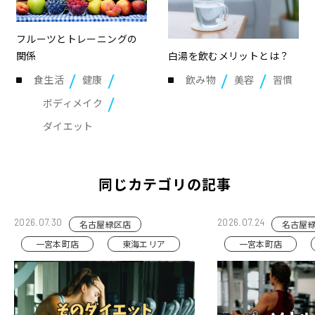
フルーツとトレーニングの
関係
白湯を飲むメリットとは？
食生活
健康
飲み物
美容
習慣
ボディメイク
ダイエット
同じカテゴリの記事
2026.07.30
2026.07.24
名古屋緑区店
名古屋
一宮本町店
東海エリア
一宮本町店