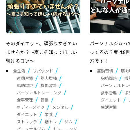
そのダイエット、頑張りすぎてい
パーソナルジムっ
ませんか？～夏こそ知ってほしい
ってるの？実は8
続けるコツ～
方です！
食生活
リバウンド
運動習慣
筋肉
運動習慣
筋肉増強
脂肪燃焼
機
脂肪燃焼
機能改善
パーソナルトレ
パーソナルトレーニング
食事管理
ボ
食事管理
習慣
ダイエット
ボディーメイク
メンタル
生活習慣
ダイエット
栄養
ストレッチ
筋トレ
ジム
パーソナルジム
トレーニング