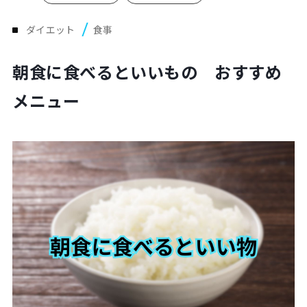
Plan
プラン・料金表
ダイエット
食事
朝食に食べるといいもの おすすめ
Case
お客様事例
メニュー
Blog/News
ブログ・お知らせ
FAQ
よくあるご質問
Store
店舗
Contact
体験レッスン申し込み
Company
運営会社情報