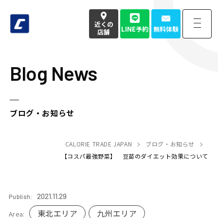
近くの
LINE予約
無料体験
店舗
Blog News
近くの
LINE予約
無料体験
店舗
お電話でのお問い合わせはこちら
ブログ・お知らせ
050-3177-4904
(本社番号)
受付時間
CALORIE TRADE JAPAN
9:00〜18:00定休日 土日祝
ブログ・お知らせ
【コスパ最強野菜】 豆苗のダイエット効果について
Home
トップページ
2021.11.29
Publish:
Strength
強み・特徴
東北エリア
九州エリア
Area: