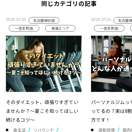
同じカテゴリの記事
2026.07.30
2026.07.24
名古屋緑区店
名古屋
一宮本町店
東海エリア
一宮本町店
そのダイエット、頑張りすぎてい
パーソナルジムっ
ませんか？～夏こそ知ってほしい
ってるの？実は8
続けるコツ～
方です！
食生活
リバウンド
運動習慣
筋肉