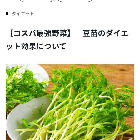
Plan
プラン・料金表
ダイエット
【コスパ最強野菜】 豆苗のダイエ
Case
お客様事例
ット効果について
Blog/News
ブログ・お知らせ
FAQ
よくあるご質問
Store
店舗
Contact
体験レッスン申し込み
Company
運営会社情報