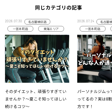
同じカテゴリの記事
2026.07.30
2026.07.24
名古屋緑区店
名古屋
一宮本町店
東海エリア
一宮本町店
そのダイエット、頑張りすぎてい
パーソナルジムっ
ませんか？～夏こそ知ってほしい
ってるの？実は8
続けるコツ～
方です！