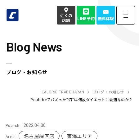
近くの
LINE予約
無料体験
店舗
Blog News
近くの
LINE予約
無料体験
店舗
お電話でのお問い合わせはこちら
ブログ・お知らせ
050-3177-4904
(本社番号)
受付時間
CALORIE TRADE JAPAN
9:00〜18:00定休日 土日祝
ブログ・お知らせ
Youtubeでバズった”沼”は何故ダイエットに最適なのか？
Home
トップページ
2022.04.08
Publish:
Strength
強み・特徴
名古屋緑区店
東海エリア
Area: