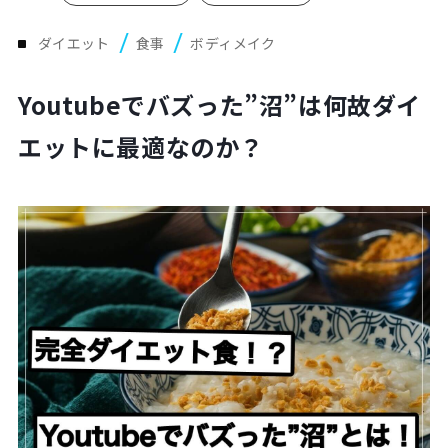
Plan
プラン・料金表
ダイエット
食事
ボディメイク
Youtubeでバズった”沼”は何故ダイ
Case
お客様事例
エットに最適なのか？
Blog/News
ブログ・お知らせ
FAQ
よくあるご質問
Store
店舗
Contact
体験レッスン申し込み
Company
運営会社情報