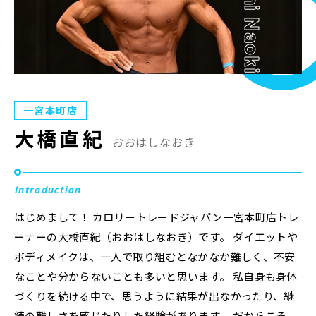
Ohashi Naoki
Plan
プラン・料金表
Case
お客様事例
一宮本町店
Blog/News
ブログ・お知らせ
大橋直紀
おおはしなおき
FAQ
よくあるご質問
Introduction
Store
店舗
はじめまして！ カロリートレードジャパン一宮本町店トレ
ーナーの大橋直紀（おおはしなおき）です。 ダイエットや
ボディメイクは、一人で取り組むとなかなか難しく、不安
Contact
体験レッスン申し込み
なことや分からないことも多いと思います。 私自身も身体
づくりを続ける中で、思うように結果が出なかったり、継
Company
運営会社情報
続の難しさを感じたりした経験があります。 だからこそ、