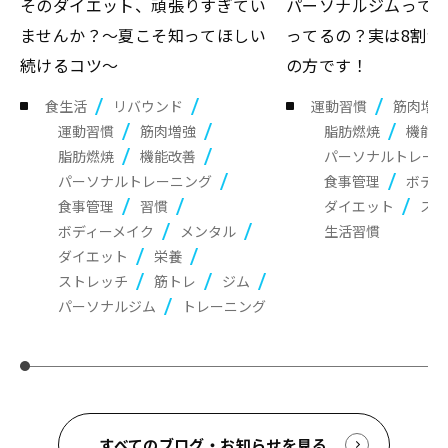
そのダイエット、頑張りすぎてい
パーソナルジムって
ませんか？～夏こそ知ってほしい
ってるの？実は8割が
続けるコツ～
の方です！
食生活
リバウンド
運動習慣
筋肉増
運動習慣
筋肉増強
脂肪燃焼
機能改
脂肪燃焼
機能改善
パーソナルトレー
パーソナルトレーニング
食事管理
ボディ
食事管理
習慣
ダイエット
スト
ボディーメイク
メンタル
生活習慣
ダイエット
栄養
ストレッチ
筋トレ
ジム
パーソナルジム
トレーニング
すべてのブログ・お知らせを見る