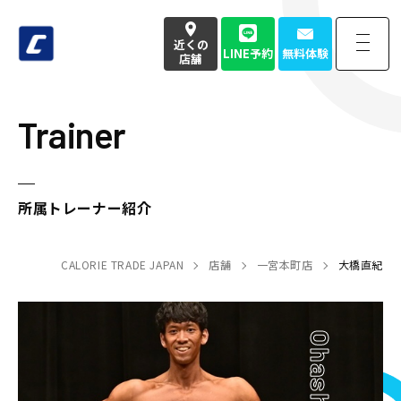
近くの
LINE予約
無料体験
店舗
Trainer
近くの
LINE予約
無料体験
店舗
お電話でのお問い合わせはこちら
所属トレーナー紹介
050-3177-4904
(本社番号)
CALORIE TRADE JAPAN
受付時間
9:00〜18:00定休日 土日祝
店舗
一宮本町店
大橋直紀
Home
トップページ
Strength
強み・特徴