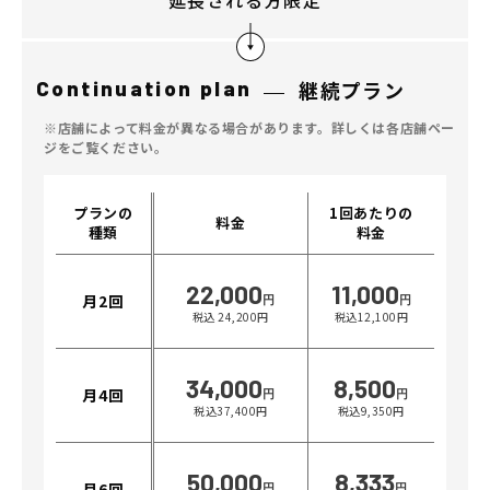
延長される方限定
Plan
プラン・料金表
Continuation plan
継続プラン
Case
お客様事例
※店舗によって料金が異なる場合があります。詳しくは各店舗ペー
ジをご覧ください。
Blog/News
ブログ・お知らせ
プランの
1回あたりの
料金
種類
料金
FAQ
よくあるご質問
22,000
11,000
月2回
円
円
税込 24,200円
税込12,100円
Store
店舗
34,000
8,500
月4回
円
円
Contact
体験レッスン申し込み
税込37,400円
税込9,350円
Company
運営会社情報
50,000
8,333
月6回
円
円