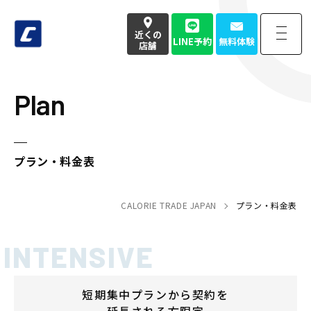
近くの
LINE予約
無料体験
店舗
Plan
近くの
LINE予約
無料体験
店舗
お電話でのお問い合わせはこちら
プラン・料金表
050-3177-4904
(本社番号)
受付時間
9:00〜18:00定休日 土日祝
CALORIE TRADE JAPAN
プラン・料金表
Home
トップページ
Strength
強み・特徴
短期集中プランから契約を