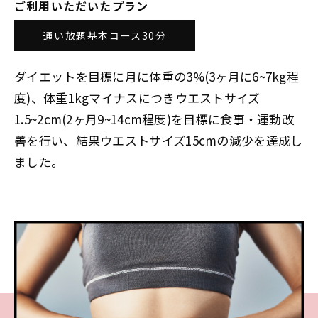
ご利用いただいたプラン
Plan
プラン・料金表
通い放題基本コース30分
Case
お客様事例
ダイエットを目標に月に体重の3%(3ヶ月に6~7kg程
度)、体重1kgマイナスにつきウエストサイズ
1.5~2cm(2ヶ月9~14cm程度)を目標に食事・運動改
Blog/News
ブログ・お知らせ
善を行い、結果ウエストサイズ15cmの減少を達成し
ました。
FAQ
よくあるご質問
Store
店舗
Contact
体験レッスン申し込み
Company
運営会社情報