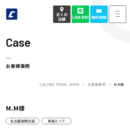
近くの
LINE予約
無料体験
店舗
Case
近くの
LINE予約
無料体験
店舗
お電話でのお問い合わせはこちら
お客様事例
050-3177-4904
(本社番号)
CALORIE TRADE JAPAN
お客様事例
M.M様
受付時間
9:00〜18:00定休日 土日祝
Home
トップページ
M.M様
名古屋瑞穂区店
東海エリア
Strength
強み・特徴