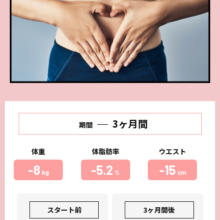
Franchise
フランチャイズ加盟店募集
Privacy
プライバシーポリシー
Our Sns
3ヶ月間
期間
体重
体脂肪率
ウエスト
-8
-5.2
-15
kg
%
cm
スタート前
3ヶ月間後