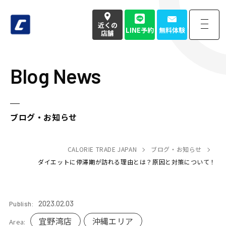
近くの
LINE予約
無料体験
店舗
Blog News
近くの
LINE予約
無料体験
店舗
お電話でのお問い合わせはこちら
ブログ・お知らせ
050-3177-4904
(本社番号)
受付時間
CALORIE TRADE JAPAN
9:00〜18:00定休日 土日祝
ブログ・お知らせ
ダイエットに停滞期が訪れる理由とは？原因と対策について！
Home
トップページ
2023.02.03
Publish:
Strength
強み・特徴
宜野湾店
沖縄エリア
Area: