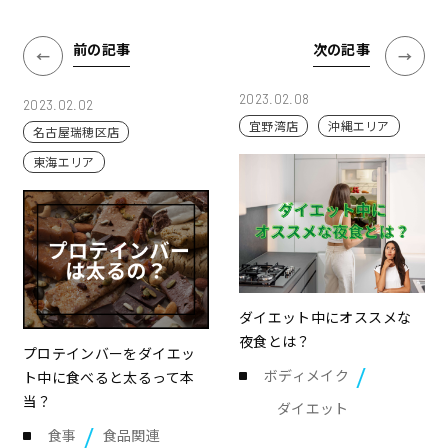
前の記事
次の記事
2023.02.08
2023.02.02
宜野湾店
沖縄エリア
名古屋瑞穂区店
東海エリア
ダイエット中にオススメな
夜食とは？
プロテインバーをダイエッ
ボディメイク
ト中に食べると太るって本
当？
ダイエット
食事
食品関連