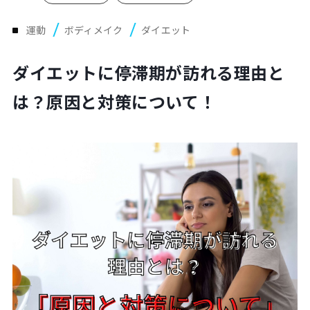
Plan
プラン・料金表
運動
ボディメイク
ダイエット
ダイエットに停滞期が訪れる理由と
Case
お客様事例
は？原因と対策について！
Blog/News
ブログ・お知らせ
FAQ
よくあるご質問
Store
店舗
Contact
体験レッスン申し込み
Company
運営会社情報