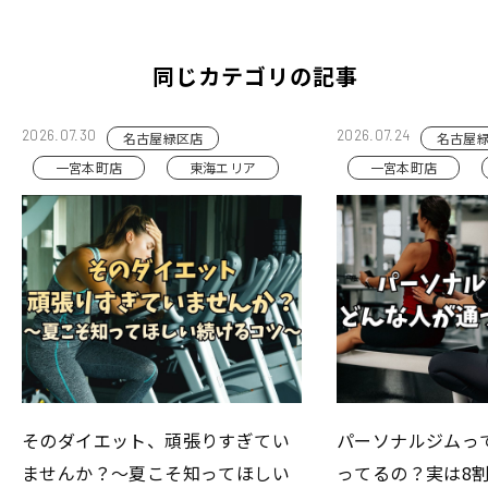
同じカテゴリの記事
2026.07.30
2026.07.24
名古屋緑区店
名古屋
一宮本町店
東海エリア
一宮本町店
そのダイエット、頑張りすぎてい
パーソナルジムっ
ませんか？～夏こそ知ってほしい
ってるの？実は8